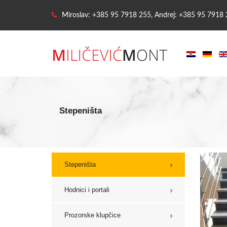
Miroslav: +385 95 7918 255, Andrej: +385 95 7918
Stepeništa
Stepeništa
Hodnici i portali
Prozorske klupčice