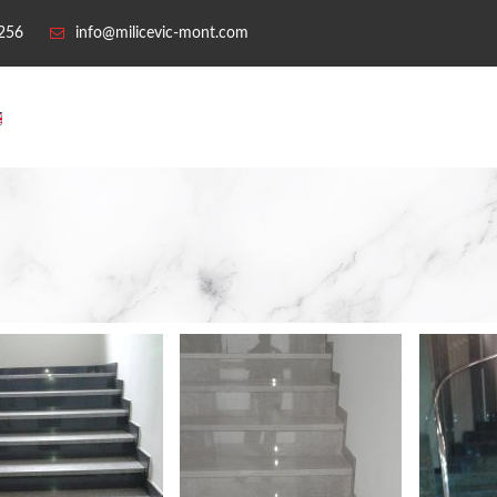
 256
info@milicevic-mont.com